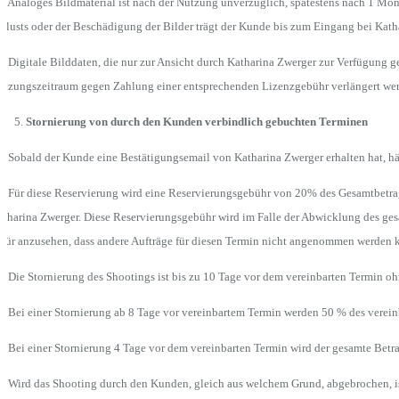
5 Analoges Bildmaterial ist nach der Nutzung unverzüglich, spätestens nach 1 Mo
rlusts oder der Beschädigung der Bilder trägt der Kunde bis zum Eingang bei Kath
6 Digitale Bilddaten, die nur zur Ansicht durch Katharina Zwerger zur Verfügung g
utzungszeitraum gegen Zahlung einer entsprechenden Lizenzgebühr verlängert we
Stornierung von durch den Kunden verbindlich gebuchten Terminen
1 Sobald der Kunde eine Bestätigungsemail von Katharina Zwerger erhalten hat, hä
2 Für diese Reservierung wird eine Reservierungsgebühr von 20% des Gesamtbetrag
tharina Zwerger. Diese Reservierungsgebühr wird im Falle der Abwicklung des gesa
für anzusehen, dass andere Aufträge für diesen Termin nicht angenommen werden 
3 Die Stornierung des Shootings ist bis zu 10 Tage vor dem vereinbarten Termin o
4 Bei einer Stornierung ab 8 Tage vor vereinbartem Termin werden 50 % des vereinb
5 Bei einer Stornierung 4 Tage vor dem vereinbarten Termin wird der gesamte Betrag
6 Wird das Shooting durch den Kunden, gleich aus welchem Grund, abgebrochen, ist 