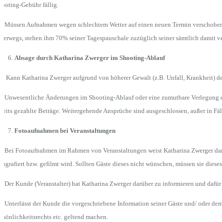
ooting-Gebühr fällig.
7 Müssen Aufnahmen wegen schlechtem Wetter auf einen neuen Termin verschoben wer
terwegs, stehen ihm 70% seiner Tagespauschale zuzüglich seiner sämtlich damit v
Absage durch Katharina Zwerger im Shooting-Ablauf
.1 Kann Katharina Zwerger aufgrund von höherer Gewalt (z.B. Unfall, Krankheit) den
2 Unwesentliche Änderungen im Shooting-Ablauf oder eine zumutbare Verlegung de
reits gezahlte Beträge. Weitergehende Ansprüche sind ausgeschlossen, außer in Fäl
Fotoaufnahmen bei Veranstaltungen
1 Bei Fotoaufnahmen im Rahmen von Veranstaltungen weist Katharina Zwerger darauf 
tografiert bzw. gefilmt wird. Sollten Gäste dieses nicht wünschen, müssen sie dieses
2 Der Kunde (Veranstalter) hat Katharina Zwerger darüber zu informieren und dafür 
3 Unterlässt der Kunde die vorgeschriebene Information seiner Gäste und/ oder dem 
rsönlichkeitsrechts etc. geltend machen.