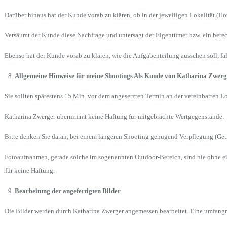
4 Darüber hinaus hat der Kunde vorab zu klären, ob in der jeweiligen Lokalität (Hot
5 Versäumt der Kunde diese Nachfrage und untersagt der Eigentümer bzw. ein berec
6 Ebenso hat der Kunde vorab zu klären, wie die Aufgabenteilung aussehen soll, fa
Allgemeine Hinweise für meine Shootings Als Kunde von Katharina Zwerger,
1 Sie sollten spätestens 15 Min. vor dem angesetzten Termin an der vereinbarten 
2 Katharina Zwerger übernimmt keine Haftung für mitgebrachte Wertgegenstände.
3 Bitte denken Sie daran, bei einem längeren Shooting genügend Verpflegung (Get
4 Fotoaufnahmen, gerade solche im sogenannten Outdoor-Bereich, sind nie ohne ei
erfür keine Haftung.
Bearbeitung der angefertigten Bilder
1 Die Bilder werden durch Katharina Zwerger angemessen bearbeitet. Eine umfangr