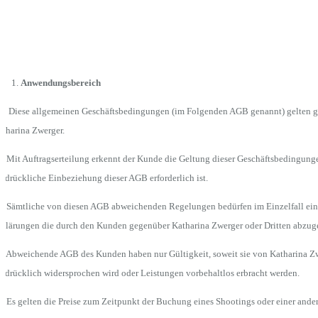
Anwendungsbereich
.1 Diese allgemeinen Geschäftsbedingungen (im Folgenden AGB genannt) gelten g
tharina Zwerger.
2 Mit Auftragserteilung erkennt der Kunde die Geltung dieser Geschäftsbedingung
sdrückliche Einbeziehung dieser AGB erforderlich ist.
3 Sämtliche von diesen AGB abweichenden Regelungen bedürfen im Einzelfall einer
klärungen die durch den Kunden gegenüber Katharina Zwerger oder Dritten abzuge
4 Abweichende AGB des Kunden haben nur Gültigkeit, soweit sie von Katharina Zwe
sdrücklich widersprochen wird oder Leistungen vorbehaltlos erbracht werden.
5 Es gelten die Preise zum Zeitpunkt der Buchung eines Shootings oder einer ande