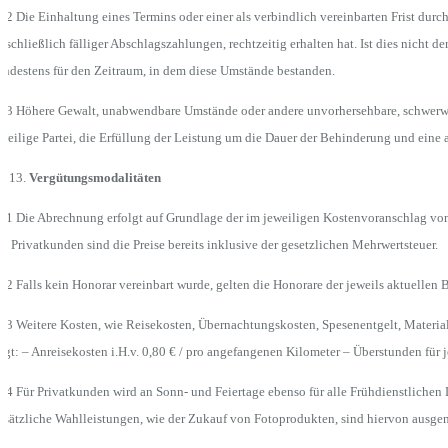
.2 Die Einhaltung eines Termins oder einer als verbindlich vereinbarten Frist dur
nschließlich fälliger Abschlagszahlungen, rechtzeitig erhalten hat. Ist dies nicht de
ndestens für den Zeitraum, in dem diese Umstände bestanden.
.3 Höhere Gewalt, unabwendbare Umstände oder andere unvorhersehbare, schwerwie
weilige Partei, die Erfüllung der Leistung um die Dauer der Behinderung und eine
Vergütungsmodalitäten
.1 Die Abrechnung erfolgt auf Grundlage der im jeweiligen Kostenvoranschlag von
i Privatkunden sind die Preise bereits inklusive der gesetzlichen Mehrwertsteuer.
.2 Falls kein Honorar vereinbart wurde, gelten die Honorare der jeweils aktuellen
.3 Weitere Kosten, wie Reisekosten, Übernachtungskosten, Spesenentgelt, Materia
lgt: – Anreisekosten i.H.v. 0,80 € / pro angefangenen Kilometer – Überstunden fü
.4 Für Privatkunden wird an Sonn- und Feiertage ebenso für alle Frühdienstlichen
usätzliche Wahlleistungen, wie der Zukauf von Fotoprodukten, sind hiervon ausg