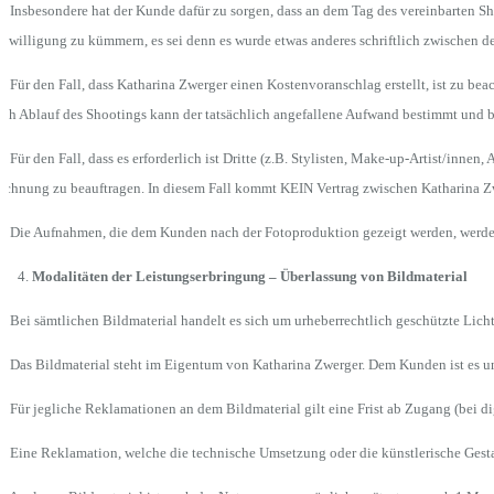
2 Insbesondere hat der Kunde dafür zu sorgen, dass an dem Tag des vereinbarten Sh
nwilligung zu kümmern, es sei denn es wurde etwas anderes schriftlich zwischen de
3 Für den Fall, dass Katharina Zwerger einen Kostenvoranschlag erstellt, ist zu b
ch Ablauf des Shootings kann der tatsächlich angefallene Aufwand bestimmt und 
4 Für den Fall, dass es erforderlich ist Dritte (z.B. Stylisten, Make-up-Artist/inn
chnung zu beauftragen. In diesem Fall kommt KEIN Vertrag zwischen Katharina Z
5 Die Aufnahmen, die dem Kunden nach der Fotoproduktion gezeigt werden, werden 
Modalitäten der Leistungserbringung – Überlassung von Bildmaterial
1 Bei sämtlichen Bildmaterial handelt es sich um urheberrechtlich geschützte Licht
2 Das Bildmaterial steht im Eigentum von Katharina Zwerger. Dem Kunden ist es unt
3 Für jegliche Reklamationen an dem Bildmaterial gilt eine Frist ab Zugang (bei d
4 Eine Reklamation, welche die technische Umsetzung oder die künstlerische Gestalt