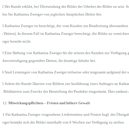
.2 Der Kunde erklärt, bei Übersendung der Bilder der Urheber der Bilder zu sein. S
ellen Sie Katharina Zwerger von jeglichen Ansprüchen Dritter frei.
.3 Katharina Zwerger ist berechtigt, die vom Kunden zur Bearbeitung übersandten 
n Dritten). In diesem Fall ist Katharina Zwerger berechtigt, die Bilder zu vernich
erger besteht nicht.
.3 Eine Haftung von Katharina Zwerger für die seitens des Kunden zur Verfügung ge
chtsverteidigung gegenüber Dritten, für derartige Inhalte frei.
.4 Sind Leistungen von Katharina Zwerger teilweise oder insgesamt aufgrund der s
.5 Sofern der Kunde Dateien von Bildern zur Ausführung eines Auftrages an Kathar
n Bilddateien zum Zwecke der Herstellung der Produkte eingeräumt. Dies umfasst a
Mitwirkungspflichten – Fristen und höhere Gewalt
2.1 Für Katharina Zwerger vorgesehene Liefertermine und Fristen bzgl. der Übergabe 
erger bemüht sich die Bilder innerhalb von 6 Wochen zur Verfügung zu stellen.