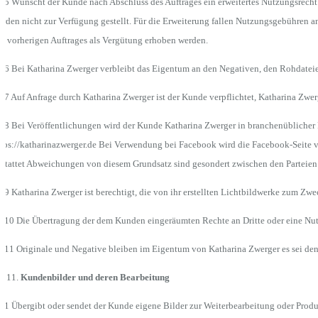
.5 Wünscht der Kunde nach Abschluss des Auftrages ein erweitertes Nutzungsrecht 
rden nicht zur Verfügung gestellt. Für die Erweiterung fallen Nutzungsgebühren an
s vorherigen Auftrages als Vergütung erhoben werden.
.6 Bei Katharina Zwerger verbleibt das Eigentum an den Negativen, den Rohdateien 
.7 Auf Anfrage durch Katharina Zwerger ist der Kunde verpflichtet, Katharina Zwe
.8 Bei Veröffentlichungen wird der Kunde Katharina Zwerger in branchenüblicher 
tps://katharinazwerger.de Bei Verwendung bei Facebook wird die Facebook-Seite ve
stattet Abweichungen von diesem Grundsatz sind gesondert zwischen den Parteien 
.9 Katharina Zwerger ist berechtigt, die von ihr erstellten Lichtbildwerke zum Zwec
.10 Die Übertragung der dem Kunden eingeräumten Rechte an Dritte oder eine Nutzu
.11 Originale und Negative bleiben im Eigentum von Katharina Zwerger es sei denn
Kundenbilder und deren Bearbeitung
.1 Übergibt oder sendet der Kunde eigene Bilder zur Weiterbearbeitung oder Produ