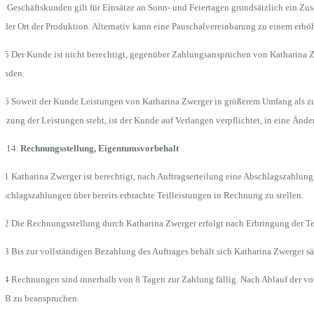
r Geschäftskunden gilt für Einsätze an Sonn- und Feiertagen grundsätzlich ein Z
t der Ort der Produktion. Alternativ kann eine Pauschalvereinbarung zu einem erhö
.5 Der Kunde ist nicht berechtigt, gegenüber Zahlungsansprüchen von Katharina Zw
unden.
.6 Soweit der Kunde Leistungen von Katharina Zwerger in größerem Umfang als zum 
tzung der Leistungen steht, ist der Kunde auf Verlangen verpflichtet, in eine Än
Rechnungsstellung, Eigentumsvorbehalt
.1 Katharina Zwerger ist berechtigt, nach Auftragserteilung eine Abschlagszahlun
schlagszahlungen über bereits erbrachte Teilleistungen in Rechnung zu stellen.
.2 Die Rechnungsstellung durch Katharina Zwerger erfolgt nach Erbringung der Te
.3 Bis zur vollständigen Bezahlung des Auftrages behält sich Katharina Zwerger 
.4 Rechnungen sind innerhalb von 8 Tagen zur Zahlung fällig. Nach Ablauf der vor
GB zu beanspruchen.