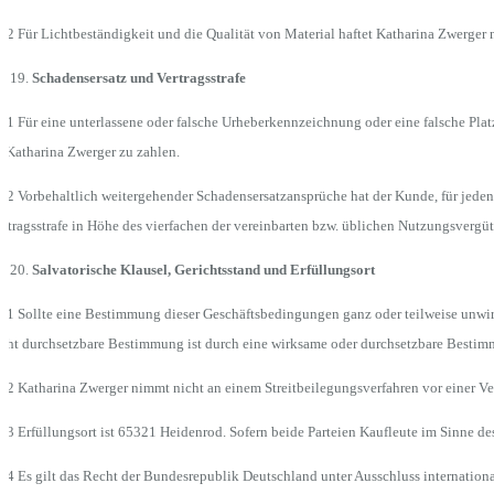
.2 Für Lichtbeständigkeit und die Qualität von Material haftet Katharina Zwerger 
Schadensersatz und Vertragsstrafe
.1 Für eine unterlassene oder falsche Urheberkennzeichnung oder eine falsche Plat
 Katharina Zwerger zu zahlen.
.2 Vorbehaltlich weitergehender Schadensersatzansprüche hat der Kunde, für jeden
rtragsstrafe in Höhe des vierfachen der vereinbarten bzw. üblichen Nutzungsvergü
Salvatorische Klausel, Gerichtsstand und Erfüllungsort
.1 Sollte eine Bestimmung dieser Geschäftsbedingungen ganz oder teilweise unwir
icht durchsetzbare Bestimmung ist durch eine wirksame oder durchsetzbare Besti
.2 Katharina Zwerger nimmt nicht an einem Streitbeilegungsverfahren vor einer Ver
.3 Erfüllungsort ist 65321 Heidenrod. Sofern beide Parteien Kaufleute im Sinne des 
.4 Es gilt das Recht der Bundesrepublik Deutschland unter Ausschluss internatio