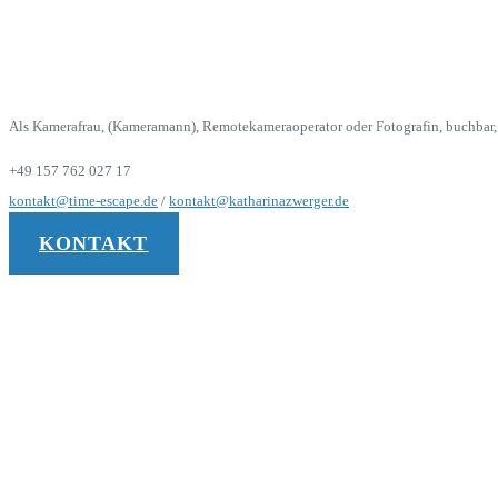
Als Kamerafrau, (Kameramann), Remotekameraoperator oder Fotografin, buchbar, fü
+49 157 762 027 17
kontakt@time-escape.de
/
kontakt@katharinazwerger.de
KONTAKT