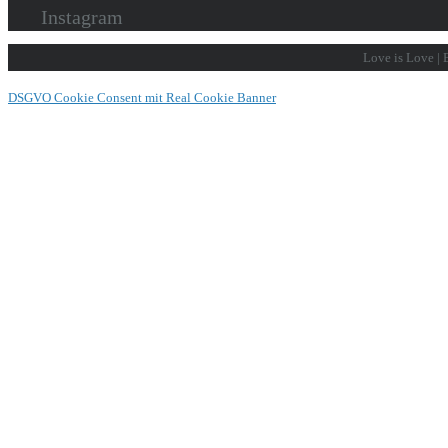
Instagram
Love is Love | B
DSGVO Cookie Consent mit Real Cookie Banner