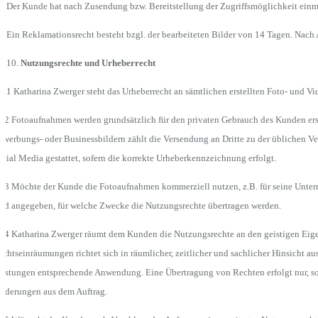
2 Der Kunde hat nach Zusendung bzw. Bereitstellung der Zugriffsmöglichkeit einm
3 Ein Reklamationsrecht besteht bzgl. der bearbeiteten Bilder von 14 Tagen. Nac
Nutzungsrechte und Urheberrecht
0.1 Katharina Zwerger steht das Urheberrecht an sämtlichen erstellten Foto- und 
.2 Fotoaufnahmen werden grundsätzlich für den privaten Gebrauch des Kunden erstel
werbungs- oder Businessbildern zählt die Versendung an Dritte zu der üblichen Ve
cial Media gestattet, sofern die korrekte Urheberkennzeichnung erfolgt.
.3 Möchte der Kunde die Fotoaufnahmen kommerziell nutzen, z.B. für seine Unter
rd angegeben, für welche Zwecke die Nutzungsrechte übertragen werden.
.4 Katharina Zwerger räumt dem Kunden die Nutzungsrechte an den geistigen Eigen
chtseinräumungen richtet sich in räumlicher, zeitlicher und sachlicher Hinsicht a
istungen entsprechende Anwendung. Eine Übertragung von Rechten erfolgt nur, sowei
orderungen aus dem Auftrag.