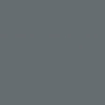
Kamerafrau – Katharina Zwerger
amera-Operator — PTZ-Operator — 3D Cable Aerial Sys