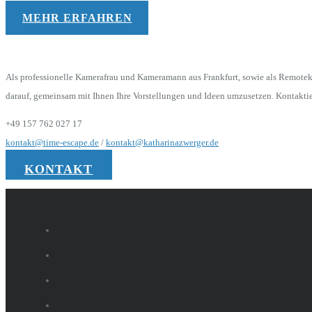
MEHR ERFAHREN
Als professionelle Kamerafrau und Kameramann aus Frankfurt, sowie als Remotekam
darauf, gemeinsam mit Ihnen Ihre Vorstellungen und Ideen umzusetzen. Kontaktie
+49 157 762 027 17
kontakt@time-escape.de
/
kontakt@katharinazwerger.de
KONTAKT